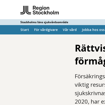
Stockholms läns sjukvårdsområde
Start
För vårdgivare
Vår vård
Jobba hos oss
Rättvi
förmå
Försäkring
viktig resu
sjukskrivna
2020, har e