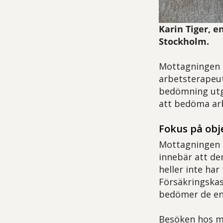
Karin Tiger, 
Stockholm.
Mottagningen h
arbetsterapeu
bedömning utg
att bedöma ar
Fokus på obj
Mottagningen b
innebär att der
heller inte har
Försäkringskas
bedömer de end
Besöken hos mo