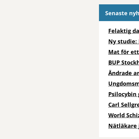
Senaste ny
Felaktig d
Ny studie:
Mat för et
BUP Stockh
Ändrade arb
Ungdomsmot
Psilocybin
Carl Sellg
World Schi
Nätläkare 