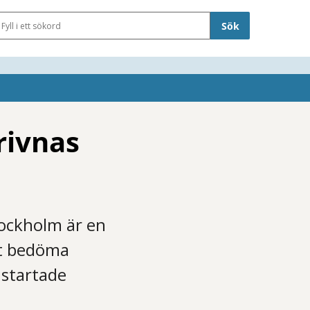
Sökfält
rivnas
ockholm är en
tt bedöma
 startade