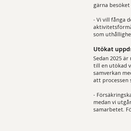
gärna besöket i
- Vi vill fånga
aktivitetsförm
som uthållighe
Utökat uppd
Sedan 2025 är 
till en utökad
samverkan med 
att processen s
- Försäkringska
medan vi utgår
samarbetet. För