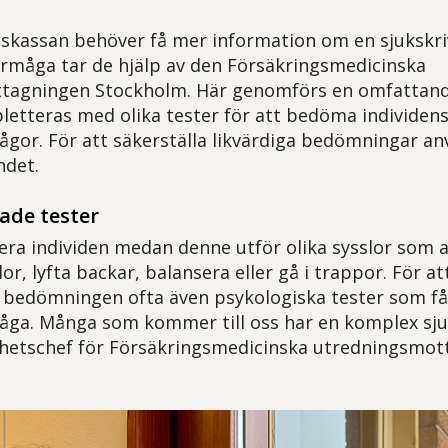
skassan behöver få mer information om en sjukskr
rmåga tar de hjälp av den Försäkringsmedicinska
tagningen Stockholm. Här genomförs en omfattan
etteras med olika tester för att bedöma individens
ågor. För att säkerställa likvärdiga bedömningar 
ndet.
ade tester
vera individen medan denne utför olika sysslor som a
or, lyfta backar, balansera eller gå i trappor. För a
r bedömningen ofta även psykologiska tester som få
åga. Många som kommer till oss har en komplex sj
nhetschef för Försäkringsmedicinska utredningsmo