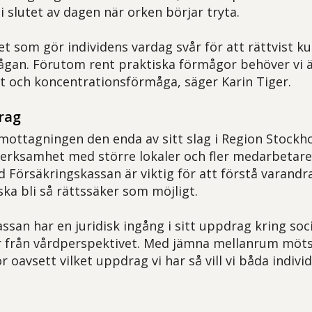
 slutet av dagen när orken börjar tryta.
 det som gör individens vardag svår för att rättvist
ågan. Förutom rent praktiska förmågor behöver vi ä
t och koncentrationsförmåga, säger Karin Tiger.
rag
mottagningen den enda av sitt slag i Region Stockhol
 verksamhet med större lokaler och fler medarbetare
Försäkringskassan är viktig för att förstå varandr
ka bli så rättssäker som möjligt.
ssan har en juridisk ingång i sitt uppdrag kring soc
 från vårdperspektivet. Med jämna mellanrum möts v
 oavsett vilket uppdrag vi har så vill vi båda indivi