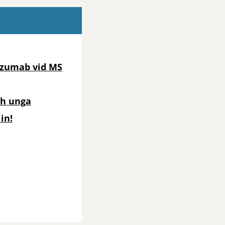
lizumab vid MS
ch unga
in!