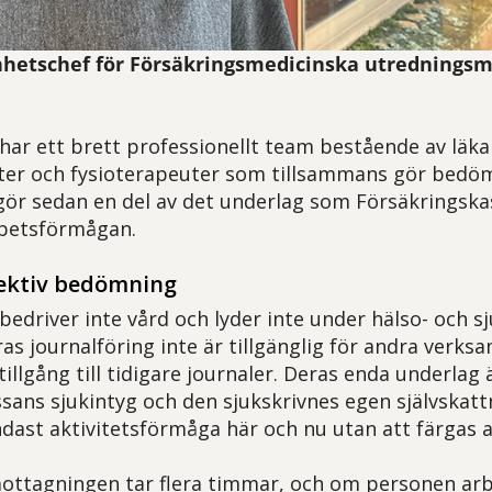
enhetschef för Försäkringsmedicinska utrednings
ar ett brett professionellt team bestående av läka
ter och fysioterapeuter som tillsammans gör bedö
ör sedan en del av det underlag som Försäkringska
betsförmågan.
ektiv bedömning
edriver inte vård och lyder inte under hälso- och s
as journalföring inte är tillgänglig för andra verks
 tillgång till tidigare journaler. Deras enda underlag 
sans sjukintyg och den sjukskrivnes egen självskattn
ast aktivitetsförmåga här och nu utan att färgas av
ttagningen tar flera timmar, och om personen arbe