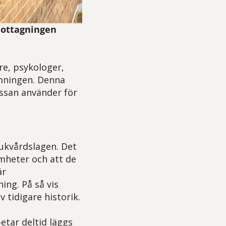
mottagningen
re, psykologer,
mningen. Denna
ssan använder för
jukvårdslagen. Det
amheter och att de
är
ing. På så vis
 tidigare historik.
tar deltid läggs