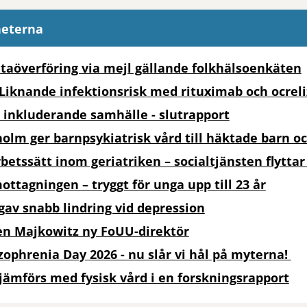
heterna
ataöverföring via mejl gällande folkhälsoenkäten
 Liknande infektionsrisk med rituximab och ocre
t inkluderande samhälle - slutrapport
olm ger barnpsykiatrisk vård till häktade barn o
etssätt inom geriatriken – socialtjänsten flyttar 
tagningen – tryggt för unga upp till 23 år
 gav snabb lindring vid depression
ren Majkowitz ny FoUU-direktör
zophrenia Day 2026 - nu slår vi hål på myterna!
jämförs med fysisk vård i en forskningsrapport