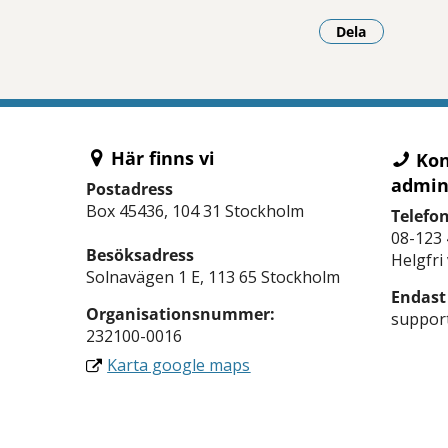
Dela
- Klicka för a
Här finns vi
Kon
admin
Postadress
Box 45436, 104 31 Stockholm
Telefon
08-123 
Besöksadress
Helgfri
Solnavägen 1 E, 113 65 Stockholm
Endast
Organisations­nummer:
support
232100-0016
Karta google maps