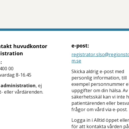
tt öppna delningsalternativ.
e-post:
takt huvudkontor
istration
registrator.slso@regionst
m.se
:
400 00
Skicka aldrig e-post med
 vardag 8-16.45
personlig information, till
exempel personnummer el
 administration
, ej
uppgifter om din hälsa. Av
- eller vårdärenden.
säkerhetsskäl kan vi inte 
patientärenden eller besv
frågor om vård via e-post.
Logga in i Alltid öppet elle
för att kontakta vården på