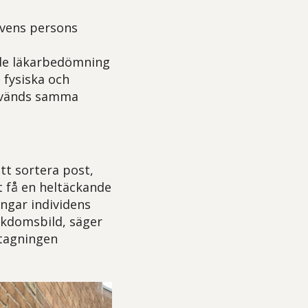
ivens persons
de läkarbedömning
 fysiska och
används samma
tt sortera post,
tt få en heltäckande
ngar individens
ukdomsbild, säger
ttagningen