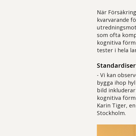
När Försäkring
kvarvarande fö
utredningsmot
som ofta kompl
kognitiva förm
tester i hela la
Standardiser
- Vi kan obser
bygga ihop hyll
bild inkludera
kognitiva förm
Karin Tiger, e
Stockholm.