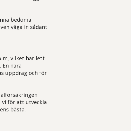
 kunna bedöma
ven väga in sådant
m, vilket har lett
. En nära
as uppdrag och för
ialförsäkringen
i för att utveckla
dens bästa.