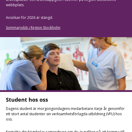
webbplats.
Ansökan för 2026 är stängd.
Sommarjobb i Region Stockholm
Student hos oss
Dagens student är morgongondagens medarbetare.Varje år genomför
ett stort antal studenter sin verksamhetsförlagda utbildning (VFU) hos
oss.
Kontakta din högskolas samordnare om du är nyfiken på att komma till